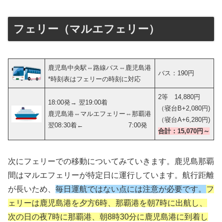
フェリー（マルエフェリー）
鹿児島中央駅⇔路線バス⇔鹿児島港
バス：190円
*時刻表はフェリーの時刻に対応
2等 14,880円
18:00発→ 翌19:00着
（寝台B+2,080円)
鹿児島港⇔マルエフェリー⇔那覇港
（寝台A+6,280円)
翌08:30着← 7:00発
合計：15,070円～
次にフェリーでの移動についてみていきます。鹿児島那覇
間はマルエフェリーが特定日に運行しています。航行距離
が長いため、
毎日運航ではない点には注意が必要です。
フ
ェリーは鹿児島港を夕方6時、那覇港を朝7時に出航し、
次の日の夜7時に那覇港、朝8時30分に鹿児島港に到着し