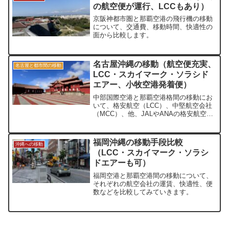
の航空便が運行、LCCもあり）
京阪神都市圏と那覇空港の飛行機の移動
について、交通費、移動時間、快適性の
面から比較します。
名古屋沖縄の移動（航空便充実、
名古屋と都市間の移動
LCC・スカイマーク・ソラシド
エアー、小牧空港発着便）
中部国際空港と那覇空港格間の移動にお
いて、格安航空（LCC）、中堅航空会社
（MCC）、他、JALやANAの格安航空券
における移動について、価格（どれが安
いか？）・快適性（座席・運行本数）の
点から比較していきます。
福岡沖縄の移動手段比較
沖縄への移動
（LCC・スカイマーク・ソラシ
ドエアーも可）
福岡空港と那覇空港間の移動について、
それぞれの航空会社の運賃、快適性、便
数などを比較してみていきます。