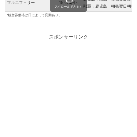
マルエフェリー
15,070円～
那覇→鹿児島 朝発翌日朝着
スクロールできます
*航空券価格は日によって変動あり。
スポンサーリンク