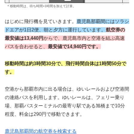
スクロールできます
＊移動時間は、待ち時間+1時間を加えて計算。
はじめに飛行機を見ていきます。
鹿児島那覇間にはソラシ
ドエアが1日2便、朝と夕方に運行しています。
航空券の
最安値は13,440円
からで
、鹿児島市内と空港を結ぶ高速
バスを合わせると、
最安値で14,940円です。
移動時間は約3時間30分で、飛行時間自体は1時間50分で
す。
空港から那覇市内に出る場合は、ゆいレールおよび空港間
の連絡バスを利用します。ゆいレールは、フェリー乗り
場、那覇バスターミナルの最寄り駅である旭橋まで10分
程度、料金は290円で移動できます。
鹿児島那覇間の航空券を検索する