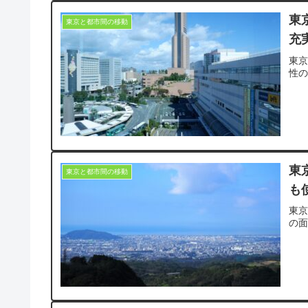
東
東京と都市間の移動
充
東
性
東
東京と都市間の移動
も
東
の