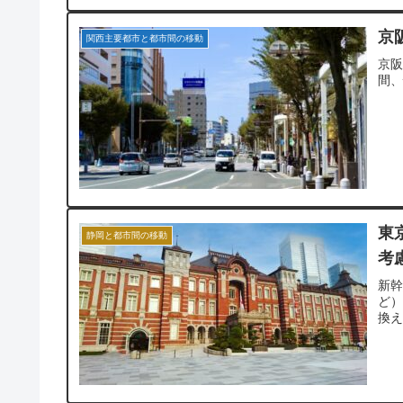
京
関西主要都市と都市間の移動
京
間
東
静岡と都市間の移動
考
新
ど）
換