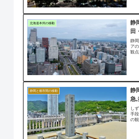
静
北海道本州の移動
田
静
アの
観
静
静岡と都市間の移動
急
し
手
の