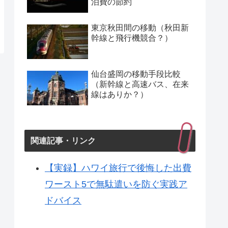
泊費の節約
東京秋田間の移動（秋田新
幹線と飛行機競合？）
仙台盛岡の移動手段比較
（新幹線と高速バス、在来
線はありか？）
関連記事・リンク
【実録】ハワイ旅行で後悔した出費
ワースト5で無駄遣いを防ぐ実践ア
ドバイス