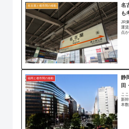
名
名古屋と都市間の移動
も
JR
運
点
静
福岡と都市間の移動
田
こ
新幹
本