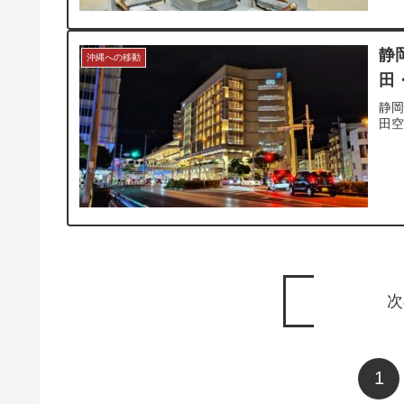
静
沖縄への移動
田
静
田
次
1