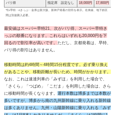
バリ得
指定席 設定なし
18,000円
17,800円
*Ex早特・eきっぷ・金券は新大阪、新神戸発着の切符を表示。在来線、地下鉄区
間は別途購入必要。
最安値はスーパー早特21、次がバリ得、スーパー早特き
っぷの順番になります。これらはいずれも20,000円を下
回るので割引率が高いです。
ただし、京都発着は、早特、
バリ得の割引はありません。
移動時間は約4時間～4時間15分程度です。必ず乗り換え
があることや、移動距離が長いため、時間がかかります。
なお、これは速達列車の「みずほ」を利用した場合で、
「さくら」「つばめ」「こだま」を利用した場合は、さら
に移動時間が長くなります。
運行本数は博多までは本数が
多いですが、博多から南の九州新幹線に乗り入れる新幹線
は多くありません。九州・山陽新幹線に乗り入れる「みず
ほ」は1日8本しかありませんが、「さくら」は1時間に1