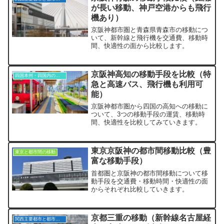
が長い移動、神戸空港からも飛行
機あり）
京阪神都市圏と青森県青森市の移動につ
いて、新幹線と飛行機を交通費、移動時
間、快適性の面から比較します。
京阪神高知の移動手段を比較（特
四国本州・四国内の移動
急と高速バス、飛行機も利用可
能）
京阪神都市圏から四国の高知への移動に
ついて、3つの移動手段の運賃、移動時
間、快適性を比較してみていきます。
東京京阪神の都市間移動比較（豊
東京と都市間の移動
富な移動手段）
首都圏と京阪神の都市間移動について移
動手段を交通費・移動時間・快適性の面
からそれぞれ比較していきます。
京都三重の移動（新幹線名古屋経
関西主要都市と都市間の移動