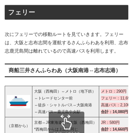
フェリー
次にフェリーでの移動ルートを見ていきます。フェリー
は、大阪と志布志間を運航するさんふらわあを利用、志布
志鹿児島間は離れているので高速バスを利用します。
商船三井さんふらわあ（大阪南港⇔志布志港）
大阪（西梅田）⇔メトロ（地下鉄）
メトロ：290円
⇔トレードセンター前
フェリー：11,69
⇔徒歩・シャトルバス⇔大阪南港
高速バス：2,100
⇔高速バス⇔鹿児島中央駅
合計：14,080円～
京都⇔JR東海道線⇔大阪（西梅田）
JR：580円
（京都から）
*西梅田からは上記と同じ
合計：14,660円
～