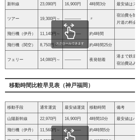
新幹線
23,090円
16,900円
4時間3分
最安値はス
宿泊費を除
ツアー
19,300円～
————
〃
片道の料金
飛行機（伊丹）
11,140円～
————
約4時間
スクロールできます
飛行機（関空）
8,750円～
————
約4時間25分
港まで鉄道
フェリー
14,080円～
————
夜発朝着
宿泊費込み
移動時間比較早見表（神戸福岡）
移動手段
通常運賃
最安値運賃
移動時間
備考
山陽新幹線
22,970円
16,900円
4時間10分
最安値はバ
飛行機（伊丹）
11,560円～
————
約4時間5分