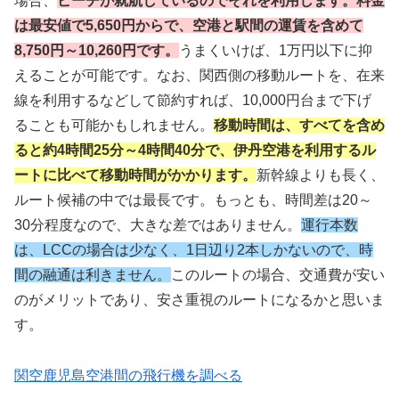
場合、
ピーチが就航しているのでそれを利用します。料金
は最安値で5,650円からで、空港と駅間の運賃を含めて
8,750円～10,260円です。
うまくいけば、1万円以下に抑
えることが可能です。なお、関西側の移動ルートを、在来
線を利用するなどして節約すれば、10,000円台まで下げ
ることも可能かもしれません。
移動時間は、すべてを含め
ると約4時間25分～4時間40分で、伊丹空港を利用するル
ートに比べて移動時間がかかります。
新幹線よりも長く、
ルート候補の中では最長です。もっとも、時間差は20～
30分程度なので、大きな差ではありません。
運行本数
は、LCCの場合は少なく、1日辺り2本しかないので、時
間の融通は利きません。
このルートの場合、交通費が安い
のがメリットであり、安さ重視のルートになるかと思いま
す。
関空鹿児島空港間の飛行機を調べる