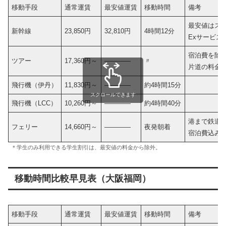
移動手段
通常運賃
最安値運賃
移動時間
備考
最安値はスマ
新幹線
23,850円
32,810円
4時間12分
Exサービス
宿泊費を除
ツアー
17,360円～
————
〃
片道の料金
飛行機（伊丹）
11,830円～
————
約4時間15分
スクロールできます
飛行機（LCC）
10,260円～
————
約4時間40分
港まで鉄道
フェリー
14,660円～
————
夜発朝着
宿泊費込み
＊学生のみ利用できる学生割引は、最安値の料金から除外。
移動時間比較早見表（大阪福岡）
移動手段
通常運賃
最安値運賃
移動時間
備考