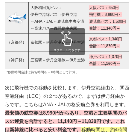
大阪梅田丸ビル⇔
大阪バス：650円
大
伊丹空港線バス⇔伊丹空港
飛行機：8,990円～
飛
⇔ANA・JAL⇔鹿児島中央空港
鹿児島バス：1,500円
鹿
⇔高速バス⇔鹿児島中央駅
合計：11,140円～
合
京都バス：
1,340円
（京都発）
京都駅⇔伊丹空港線⇔伊丹空港
合計：11,830円～
合
スクロールできます
神戸バス：
1,070円
（神戸発）
三宮駅⇔伊丹空港線⇔伊丹空港
合計：11,560円～
合
*移動時間合計は待ち時間を＋1時間として計算。
次に飛行機での移動を比較します。伊丹空港経由と、関西
空港経由（LCC）の２つがあるので、まずは伊丹経由か
らです。こちらはANA・JALの格安航空券を利用します。
最安値の航空券は8,990円からあり、空港と主要駅間のバ
スの運賃を合計すると、11,140円～11,830円です。これ
は新幹線に比べると安い料金です。
移動時間は、約4時間