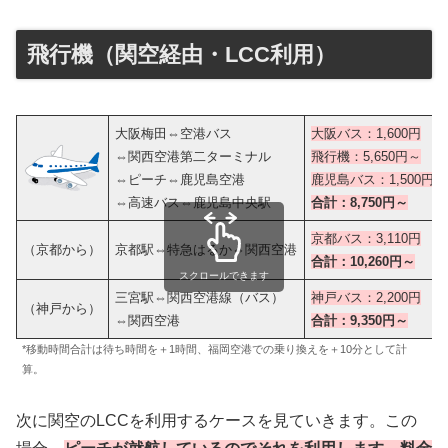
飛行機（関空経由・LCC利用）
大阪梅田⇔空港バス
大阪バス：1,600円
⇔関西空港第二ターミナル
飛行機：5,650円～
⇔ピーチ⇔鹿児島空港
鹿児島バス：1,500円
⇔高速バス⇔鹿児島中央駅
合計：8,750円～
京都バス：
3,110円
（京都から）
京都駅⇔特急はるか⇔関西空港
合計：10,260円
～
スクロールできます
三宮駅⇔関西空港線（バス）
神戸バス：
2,200円
（神戸から）
⇔関西空港
合計：9,350円～
*移動時間合計は待ち時間を＋1時間、福岡空港での乗り換えを＋10分として計
算。
次に関空のLCCを利用するケースを見ていきます。この