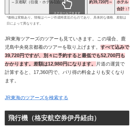
⇔京都駅（往復・ホテル1泊）
約39,720円～
ホテル：5
合計：52,
スクロールできます
*価格は変動あり。情報はページ作成時直近のものであり、具体的な価格、差額は
日によって異なります。
JR東海ツアーズのツアーも見ていきます。この場合、鹿
児島中央発京都着のツアーを取り上げます。
すべて込みで
39,720円ですが、別々に予約すると最低でも52,700円も
かかります。差額は12,980円になります。
片道の運賃で
計算すると、17,360円で、バリ得の料金よりも安くなり
ます。
JR東海のツアーズを検索する
飛行機（格安航空券伊丹経由）