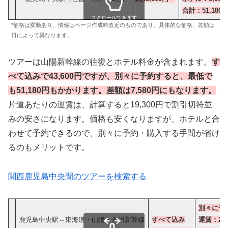
合計：51,180
スクロールできます
*価格は変動あり。情報はページ作成時直近のものであり、具体的な価格、差額は
日によって異なります。
ツアーは山陽新幹線の往復とホテル料金が含まれます。
す
べて込みで43,600円ですが、別々に予約すると、最低で
も51,180円もかかります。差額は7,580円にもなります
。
片道あたりの運賃は、計算すると19,300円で割引切符並
みの安さになります。価格も安くなりますが、ホテルと合
わせて予約できるので、別々に予約・購入する手間が省け
るのもメリットです。
関西鹿児島中央間のツアーを検索する
別々に予
鹿児島中央駅⇔東海道・山陽・九州新幹線
すべて込み
運賃：23,