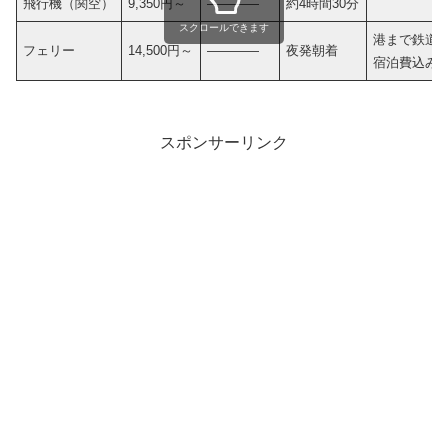
飛行機（関空）
9,350円～
————
約4時間30分
スクロールできます
港まで鉄道
フェリー
14,500円～
————
夜発朝着
宿泊費込み
スポンサーリンク