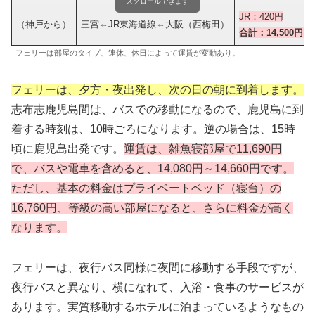
スクロールできます
JR：420円
（神戸から）
三宮⇔JR東海道線⇔大阪（西梅田）
合計：14,500円～
フェリーは部屋のタイプ、連休、休日によって運賃が変動あり。
フェリーは、夕方・夜出発し、次の日の朝に到着します。
志布志鹿児島間は、バスでの移動になるので、鹿児島に到
着する時刻は、10時ごろになります。逆の場合は、15時
頃に鹿児島出発です。
運賃は、雑魚寝部屋で11,690円
で、バスや電車を含めると、14,080円～14,660円です。
ただし、基本の料金はプライベートベッド（寝台）の
16,760円、等級の高い部屋になると、さらに料金が高く
なります。
フェリーは、夜行バス同様に夜間に移動する手段ですが、
夜行バスと異なり、横になれて、入浴・食事のサービスが
あります。実質移動するホテルに泊まっているようなもの