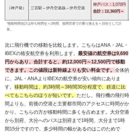
神
神戸バス：
1,070円
（神戸発）
三宮駅⇔伊丹空港線⇔伊丹空港
合
合計：12,360円～
*移動時間合計は待ち時間を＋1時間、福岡空港での乗り換えを＋10分として計
算。
次に飛行機での移動を比較します。こちらはANA・JAL・
IBEXの格安航空券を利用します。
最安値の航空券は9,690
円からあり、合計すると、約12,000円～12,500円で移動
できます。この値段は新幹線よりも安い料金です。
全体的
に、JAL・ANAよりIBEXの航空券が安い傾向にありま
す。
移動時間は、約3時間～3時間30分程度で、鉄道に比
べてもこちらのほうが短いです。
ただし、飛行機の飛行時
間よりも、前後の空港と主要都市間のアクセスに時間がか
かり、こちらの方が移動時間に多くを占めます。大分空港
から別府、大分へのバスは別府まで1時間、大分まで1時
間15分ですので、多少時間の幅があるのはこのためで