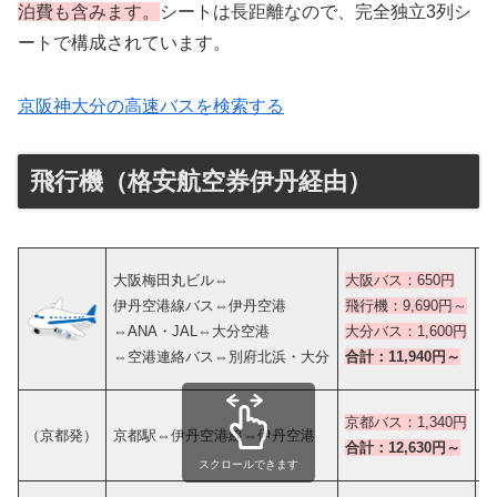
泊費も含みます。
シートは長距離なので、完全独立3列シ
ートで構成されています。
京阪神大分の高速バスを検索する
飛行機（格安航空券伊丹経由）
大
大阪梅田丸ビル⇔
大阪バス：650円
飛
伊丹空港線バス⇔伊丹空港
飛行機：9,690円～
大
⇔ANA・JAL⇔大分空港
大分バス：1,600円
⇔空港連絡バス⇔別府北浜・大分
合計：11,940円～
合
京都バス：
1,340円
（京都発）
京都駅⇔伊丹空港線⇔伊丹空港
合
合計：12,630円～
スクロールできます