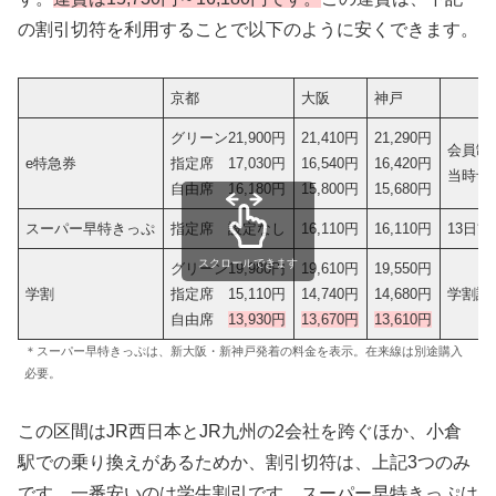
の割引切符を利用することで以下のように安くできます。
京都
大阪
神戸
グリーン21,900円
21,410円
21,290円
会員制
e特急券
指定席 17,030円
16,540円
16,420円
当時予
自由席 16,180円
15,800円
15,680円
スーパー早特きっぷ
指定席 設定なし
16,110円
16,110円
13日
スクロールできます
グリーン19,980円
19,610円
19,550円
学割
指定席 15,110円
14,740円
14,680円
学割証
自由席
13,930円
13,670円
13,610円
＊スーパー早特きっぷは、新大阪・新神戸発着の料金を表示。在来線は別途購入
必要。
この区間はJR西日本とJR九州の2会社を跨ぐほか、小倉
駅での乗り換えがあるためか、割引切符は、上記3つのみ
です。一番安いのは学生割引です。スーパー早特きっぷは