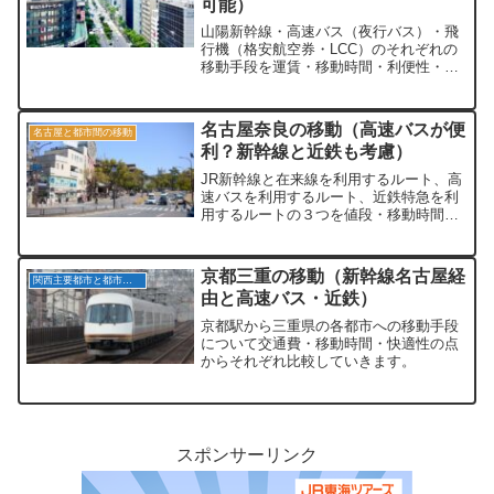
可能）
山陽新幹線・高速バス（夜行バス）・飛
行機（格安航空券・LCC）のそれぞれの
移動手段を運賃・移動時間・利便性・快
適性などの観点から比較していきます。
名古屋奈良の移動（高速バスが便
名古屋と都市間の移動
利？新幹線と近鉄も考慮）
JR新幹線と在来線を利用するルート、高
速バスを利用するルート、近鉄特急を利
用するルートの３つを値段・移動時間・
快適性（座席・運行本数・乗り換え回
数）の点から比較していきます。
京都三重の移動（新幹線名古屋経
関西主要都市と都市間の移動
由と高速バス・近鉄）
京都駅から三重県の各都市への移動手段
について交通費・移動時間・快適性の点
からそれぞれ比較していきます。
スポンサーリンク