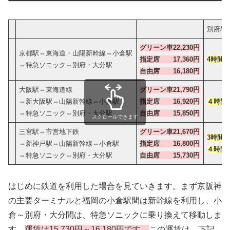
別府/
グリーン車22,230円
京都駅⇔東海道・山陽新幹線⇔小倉駅
指定席 17,360円
4時間0
⇔特急ソニック⇔別府・大分駅
自由席 16,180円
大阪駅⇔東海道線
グリーン車21,790円
⇔新大阪駅⇔山陽新幹線⇔小倉駅
指定席 16,920円
４時間2
⇔特急ソニック⇔別府・大分駅
自由席 15,850円
スクロールできます
三宮駅⇔市営地下鉄
グリーン車21,670円
3時間5
⇔新神戸駅⇔山陽新幹線⇔小倉駅
指定席 16,800円
４時間
⇔特急ソニック⇔別府・大分駅
自由席 15,730円
はじめに鉄道を利用した場合を見ていきます。まず京阪神
の主要ターミナルと福岡の小倉駅間は新幹線を利用し、小
倉～別府・大分間は、特急ソニックに乗り換えて移動しま
す。
運賃は15,730円～16,180円です。
この運賃は、下記