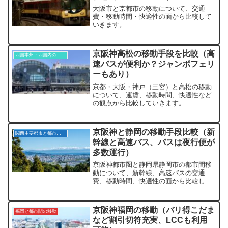
大阪市と京都市の移動について、交通
費・移動時間・快適性の面から比較して
いきます。
京阪神高松の移動手段を比較（高
四国本州・四国内の移動
速バスが便利か？ジャンボフェリ
ーもあり）
京都・大阪・神戸（三宮）と高松の移動
について、運賃、移動時間、快適性など
の観点から比較していきます。
京阪神と静岡の移動手段比較（新
関西主要都市と都市間の移動
幹線と高速バス、バスは夜行便が
多数運行）
京阪神都市圏と静岡県静岡市の都市間移
動について、新幹線、高速バスの交通
費、移動時間、快適性の面から比較しま
す。
京阪神福岡の移動（バリ得こだま
福岡と都市間の移動
など割引切符充実、LCCも利用