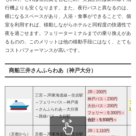
行機よりも安くなります。また、夜行バスと異なるのは、
横になるスペースがあり、入浴・食事ができることで、個
室を利用すれば、移動しながらホテルと同程度の快適性で
夜を過ごせます。フェリーターミナルまでの乗り換えがあ
るものの、このメリットは他の移動手段にはなく、とても
コストパフォーマンスが高いです。
商船三井さんふらわあ（神戸大分）
JR：200円
三宮⇔JR東海道線⇔住吉駅
神戸バス：230円
⇔フェリーバス⇔神戸港
フ
大分バス：200円
⇔さんふらわあ⇔大分港
19
フェリー：9,300円～
⇔路線バス⇔大分駅
合計：9,930円～
JR：1,110円
（京都から）
京都⇔JR東海道線⇔住吉駅