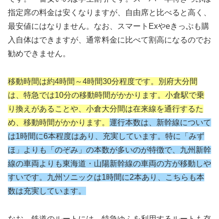
指定席の料金は安くなりますが、自由席と比べると高く、
最安値にはなりません。なお、スマートExやeきっぷも購
入自体はできますが、通常料金に比べて割高になるのでお
勧めできません。
移動時間は約4時間～4時間30分程度です。別府大分間
は、特急では10分の移動時間がかかります。小倉駅で乗
り換えがあることや、小倉大分間は在来線を通行するた
め、移動時間がかかります。
運行本数は、新幹線について
は1時間に6本程度はあり、充実しています。特に「みず
ほ」よりも「のぞみ」の本数が多いのが特徴で、九州新幹
線の車両よりも東海道・山陽新幹線の車両の方が移動しや
すいで
す。九州ソニックは1時間に2本あり、こちらも本
数は充実しています。
なお、鉄道のルートには、特急ゆふを利用するルートも存