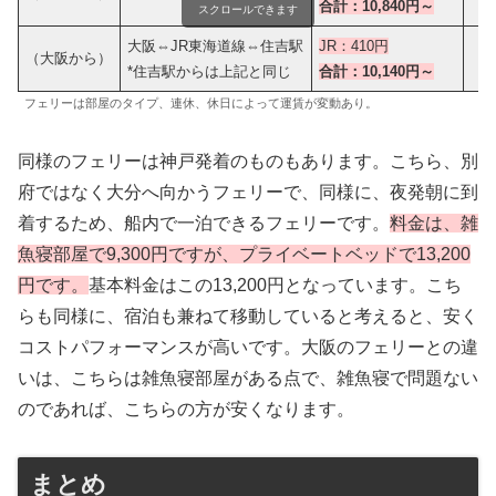
合計：10,840円～
スクロールできます
大阪⇔JR東海道線⇔住吉駅
JR：410円
（大阪から）
*住吉駅からは上記と同じ
合計：1
0
,
1
4
0
円～
フェリーは部屋のタイプ、連休、休日によって運賃が変動あり。
同様のフェリーは神戸発着のものもあります。こちら、別
府ではなく大分へ向かうフェリーで、同様に、夜発朝に到
着するため、船内で一泊できるフェリーです。
料金は、雑
魚寝部屋で9,300円ですが、プライベートベッドで13,200
円です。
基本料金はこの13,200円となっています。こち
らも同様に、宿泊も兼ねて移動していると考えると、安く
コストパフォーマンスが高いです。大阪のフェリーとの違
いは、こちらは雑魚寝部屋がある点で、雑魚寝で問題ない
のであれば、こちらの方が安くなります。
まとめ