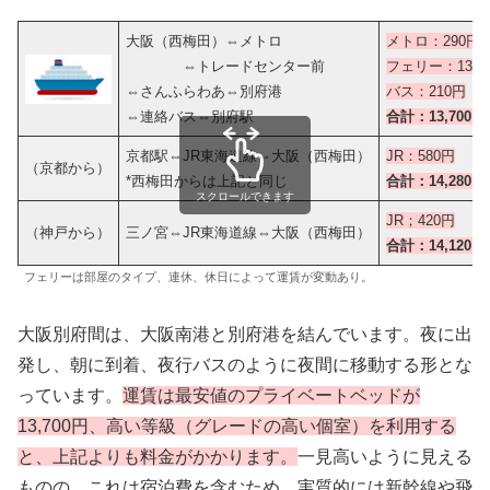
大阪（西梅田）⇔メトロ
メトロ：290円
⇔トレードセンター前
フェリー：13,2
⇔さんふらわあ⇔別府港
バス：210円
⇔連絡バス⇔別府駅
合計：13,700円
京都駅⇔JR東海道線⇔大阪（西梅田）
JR：580円
（京都から）
*西梅田からは上記と同じ
合計：14,280円
スクロールできます
JR；420円
（神戸から）
三ノ宮⇔JR東海道線⇔大阪（西梅田）
合計：14,120円
フェリーは部屋のタイプ、連休、休日によって運賃が変動あり。
大阪別府間は、大阪南港と別府港を結んでいます。夜に出
発し、朝に到着、夜行バスのように夜間に移動する形とな
っています。
運賃は最安値のプライベートベッドが
13,700円、高い等級（グレードの高い個室）を利用する
と、上記よりも料金がかかります。
一見高いように見える
ものの、これは宿泊費を含むため、実質的には新幹線や飛