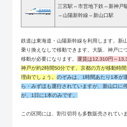
三宮駅⇔市営地下鉄⇔新神戸
⇔山陽新幹線⇔新山口駅
鉄道は東海道・山陽新幹線を利用します。新
乗り換えなしで移動できます。大阪、神戸に
移動が必要になります。
運賃は12,310円～13
神戸が約2時間50分です。京都の方が移動時
理由でしょう。
のぞみは、1時間あたり1本が
ら・みずほも運行されていますが、新山口に
が、1日に1本のみです。
この区間には、割引切符も多数販売されてい