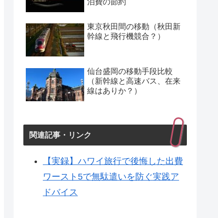
泊費の節約
東京秋田間の移動（秋田新
幹線と飛行機競合？）
仙台盛岡の移動手段比較
（新幹線と高速バス、在来
線はありか？）
関連記事・リンク
【実録】ハワイ旅行で後悔した出費
ワースト5で無駄遣いを防ぐ実践ア
ドバイス