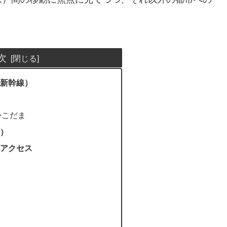
次
新幹線）
かこだま
）
アクセス