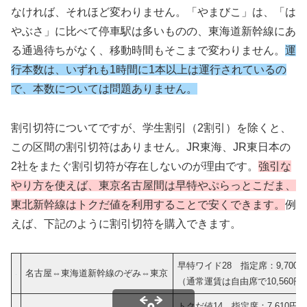
なければ、それほど変わりません。「やまびこ」は、「は
やぶさ」に比べて停車駅は多いものの、東海道新幹線にあ
る通過待ちがなく、移動時間もそこまで変わりません。
運
行本数は、いずれも1時間に1本以上は運行されているの
で、本数については問題ありません。
割引切符についてですが、学生割引（2割引）を除くと、
この区間の割引切符はありません。JR東海、JR東日本の
2社をまたぐ割引切符が存在しないのが理由です。
強引な
やり方を使えば、東京名古屋間は早特やぷらっとこだま、
東北新幹線はトクだ値を利用することで安くできます。
例
えば、下記のように割引切符を購入できます。
早特ワイド28 指定席：9,700
名古屋⇔東海道新幹線のぞみ⇔東京
（通常運賃は自由席で10,560円
トクだ値14 指定席：7,610円