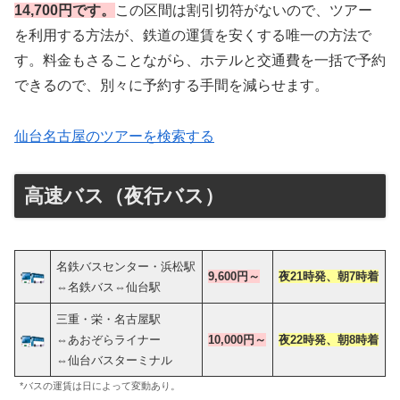
14,700円です。
この区間は割引切符がないので、ツアー
を利用する方法が、鉄道の運賃を安くする唯一の方法で
す。料金もさることながら、ホテルと交通費を一括で予約
できるので、別々に予約する手間を減らせます。
仙台名古屋のツアーを検索する
高速バス（夜行バス）
名鉄バスセンター・浜松駅
9,600円
～
夜21時発、朝7
時着
⇔名鉄バス⇔仙台駅
三重・栄・名古屋駅
⇔あおぞらライナー
10,000円～
夜22時発、朝8時着
⇔仙台バスターミナル
*バスの運賃は日によって変動あり。