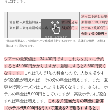
り上げます。
別々に予約した場合
仙台駅⇔東北新幹線⇔
すべて込み
新幹線：19,030円x2
東京駅⇔東海道新幹線⇔名古屋駅
34,400円
～
ホテル：5,000円～
合計：43,060円～
スクロールできます
*価格は変動あり。情報はページ作成時直近のものであり、具体的な価格、差額は
日によって異なります。
ツアーの最安値は、34,400円です。これらを別々に予約
すると43,060円かかりますが、差額にすると8,660円安く
なります。
これは1人で1泊の料金なので、人数を増やす
か宿泊数が増えれば、その分の料金は増えます。また、夏
季や行楽シーズンはこれよりも高くなります。さらに、ホ
テルの料金は5,000円としていますが、高級ホテルに宿泊
すれば料金は増えます。
これを片道当たりの料金に計算
（ホテル代5,000円を引いて運賃を2で割る）すると、