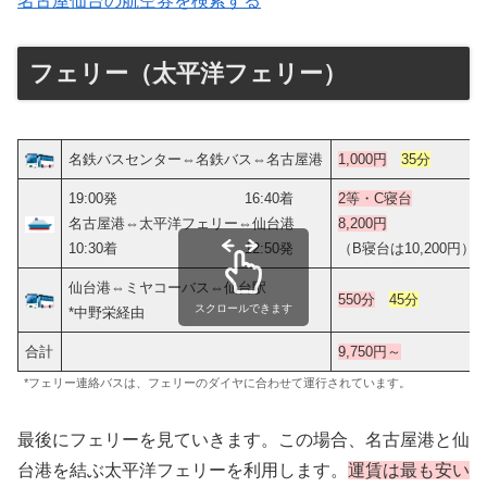
名古屋仙台の航空券を検索する
フェリー（太平洋フェリー）
名鉄バスセンター⇔名鉄バス⇔名古屋港
1,000円
35分
19:00発 16:40着
2等・C寝台
名古屋港⇔太平洋フェリー⇔仙台港
8,200円
10:30着 12:50発
（B寝台は10,200円）
仙台港⇔ミヤコーバス⇔仙台駅
550分
45分
スクロールできます
*中野栄経由
合計
9,750円～
*フェリー連絡バスは、フェリーのダイヤに合わせて運行されています。
最後にフェリーを見ていきます。この場合、名古屋港と仙
台港を結ぶ太平洋フェリーを利用します。
運賃は最も安い