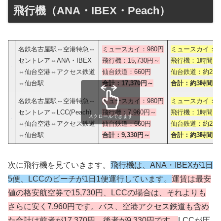
飛行機（ANA・IBEX・Peach）
名鉄名古屋駅⇔空港特急⇔
ミュースカイ：980円
ミュースカイ：約
セントレア⇔ANA・IBEX
飛行機：15,730円～
飛行機：1時間～
⇔仙台空港⇔アクセス鉄道
仙台鉄道：660円
仙台鉄道：約25
⇔仙台駅
合計：17,370円～
合計：約3時間
～
名鉄名古屋駅⇔空港特急⇔
ミュースカイ：980円
ミュースカイ：約
セントレア⇔LCC(Peach)
飛行機：7,960円～
飛行機：1時間15
スクロールできます
⇔仙台空港⇔アクセス鉄道
仙台鉄道：660円
仙台鉄道：約25
⇔仙台駅
合計：9,330円～
合計：約3時間
1
次に飛行機を見ていきます。
飛行機は、ANA・IBEXが1日
5便、LCCのピーチが1日1便運行しています。
運賃は最安
値の格安航空券で15,730円、LCCの場合は、それよりも
さらに安く7,960円です。バス、空港アクセス鉄道も含め
た合計は前者が17,370円、後者が9,330円です。
LCCが圧