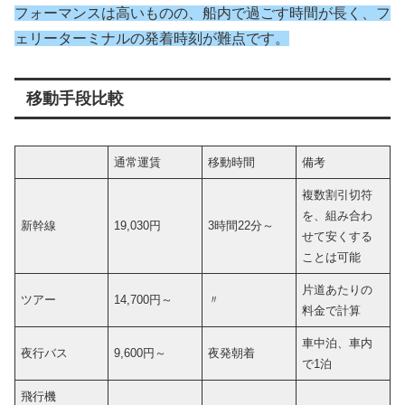
フォーマンスは高いものの、船内で過ごす時間が長く、フ
ェリーターミナルの発着時刻が難点です。
移動手段比較
通常運賃
移動時間
備考
複数割引切符
を、組み合わ
新幹線
19,030円
3時間22分～
せて安くする
ことは可能
片道あたりの
ツアー
14,700円～
〃
料金で計算
車中泊、車内
夜行バス
9,600円～
夜発朝着
で1泊
飛行機