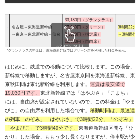
33,180円（グランクラス）
名古屋⇔東海道新幹線
27,940円（グリーン）
3時間22分
⇔東京⇔東北新幹線⇔仙台
20,620円（指定席）
～3時間49
19,030円（自由席）
スクロールできます
*グランクラスの料金は、東海道新幹線ではグリーン席を利用した料金を表示。
はじめに、鉄道での移動について比較します。この場合、
新幹線で移動しますが、名古屋東京間を東海道新幹線、東
京秋田間は東北新幹線を利用します。
運賃は最安値で
19,030円です。
東北新幹線では「はやぶさ」「こまち」
には、自由席が設定されていないので、この料金は「やま
びこ」の自由席を利用した場合です。
移動時間は、最速達
の列車「のぞみ」「はやぶさ」で3時間22分、「のぞみ」
「やまびこ」で3時間49分です。
東海道新幹線区間を「ひ
かり」した場合、ももう少し長くなりますが、停車駅が少