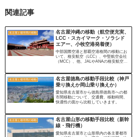
関連記事
名古屋沖縄の移動（航空便充実、
名古屋と都市間の移動
LCC・スカイマーク・ソラシド
エアー、小牧空港発着便）
中部国際空港と那覇空港格間の移動にお
いて、格安航空（LCC）、中堅航空会社
（MCC）、他、JALやANAの格安航空券
における移動について、価格（どれが安
いか？）・快適性（座席・運行本数）の
点から比較していきます。
名古屋徳島の移動手段比較（神戸
名古屋と都市間の移動
乗り換えか岡山乗り換えか）
愛知県名古屋市から徳島県徳島市への都
市間移動について、交通費、移動時間、
快適性の面から比較していきます。
名古屋山形の移動手段比較（新幹
名古屋と都市間の移動
線・飛行機）
愛知県名古屋市と山形県内の各主要都市