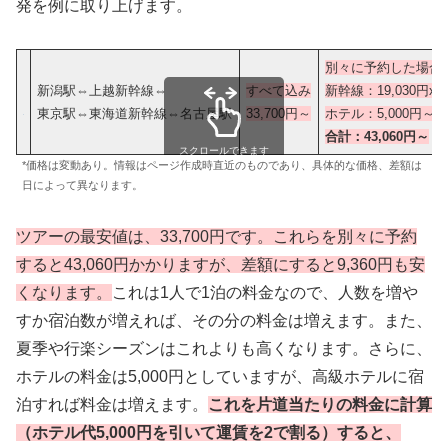
発を例に取り上げます。
別々に予約した場合
新潟駅⇔上越新幹線⇔
すべて込み
新幹線：19,030円x2
東京駅⇔東海道新幹線⇔名古屋駅
33,700円
～
ホテル：5,000円～
合計：43,060円～
スクロールできます
*価格は変動あり。情報はページ作成時直近のものであり、具体的な価格、差額は
日によって異なります。
ツアーの最安値は、33,700円です。これらを別々に予約
すると43,060円かかりますが、差額にすると9,360円も安
くなります。
これは1人で1泊の料金なので、人数を増や
すか宿泊数が増えれば、その分の料金は増えます。また、
夏季や行楽シーズンはこれよりも高くなります。さらに、
ホテルの料金は5,000円としていますが、高級ホテルに宿
泊すれば料金は増えます。
これを片道当たりの料金に計算
（ホテル代5,000円を引いて運賃を2で割る）すると、