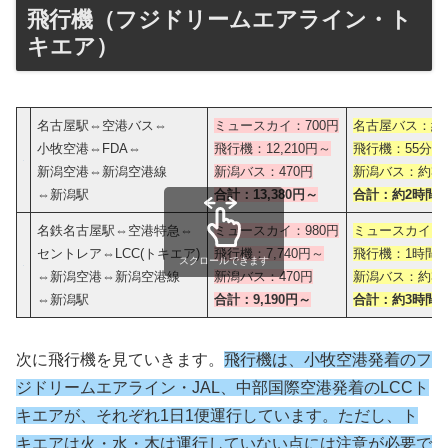
飛行機（フジドリームエアライン・ト
キエア）
名古屋駅⇔空港バス⇔
ミュースカイ：700円
名古屋バス：約2
小牧空港⇔FDA⇔
飛行機：12,210円～
飛行機：55分
新潟空港⇔新潟空港線
新潟バス：470円
新潟バス：約35
⇔新潟駅
合計：13,380円～
合計：約2時間5
名鉄名古屋駅⇔空港特急⇔
ミュースカイ：980円
ミュースカイ：
セントレア⇔LCC(トキエア)
飛行機：7,740円～
飛行機：1時間1
スクロールできます
⇔新潟空港⇔新潟空港線
新潟バス：470円
新潟バス：約35
⇔新潟駅
合計：9,190円～
合計：約3時間2
次に飛行機を見ていきます。
飛行機は、小牧空港発着のフ
ジドリームエアライン・JAL、中部国際空港発着のLCCト
キエアが、それぞれ1日1便運行しています。
ただし、ト
キエアは火・水・木は運行していない点には
注意が
必要で