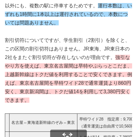
以外にも、複数の駅に停車するためです。
運行本数は、い
ずれも1時間に1本以上は運行されているので、本数につ
いては問題ありません。
割引切符についてですが、学生割引（2割引）を除くと、
この区間の割引切符はありません。JR東海、JR東日本の
2社をまたぐ割引切符が存在しないのが理由です。
強引な
やり方を使えば、東京名古屋間は早特やぷらっとこだま、
上越新幹線はトクだ値を利用することで安くできます。例
えば、東京名古屋間を早特ワイド28で通常運賃より860円
安く、東京新潟間は、トクだ値14を利用して3,380円安く
できます。
早特ワイド28 指定席：9,700
名古屋⇔東海道新幹線のぞみ⇔東京
（通常運賃は自由席で10,560円