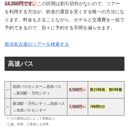
14,350円です。
この区間は割引切符がないので、ツアー
を利用する方法が、鉄道の運賃を安くする唯一の方法にな
ります。料金もさることながら、ホテルと交通費を一括で
予約できるので、別々に予約する手間を減らせます。
新潟名古屋のツアーを検索する
高速バス
名鉄バスセンター→名鉄バス
8,500円
～
夜22時発、朝5
時着
→新潟駅・万代シティ
新潟駅・万代シティ→名鉄バス
7,500円
～
7時間5分
→名鉄バスセンター
*バスの運賃は日によって変動あり。
*上越、長岡、三条燕にも停車。