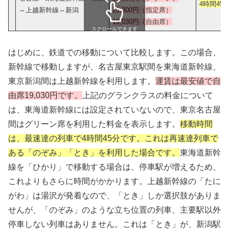
4時間45
⇔上越新幹線⇔新潟
20,300円（指定席）
19,030円（自由席）
スクロールできます
はじめに、鉄道での移動について比較します。この場合、
新幹線で移動しますが、名古屋東京駅間を東海道新幹線、
東京新潟間は上越新幹線を利用します。
運賃は最安値で自
由席19,030円です。
上記のグランクラスの料金について
は、東海道新幹線には設定されていないので、東京名古屋
間はグリーン席を利用した料金を表示します。
移動時間
は、最速達の列車で4時間45分です。これは再速達列車で
ある「のぞみ」「とき」を利用した場合です。
東海道新幹
線を「ひかり」で移動する場合は、停車駅が増えるため、
これよりもさらに時間がかかります。上越新幹線の「たに
がわ」は湯沢が発着なので、「とき」しか選択肢がありま
せんが、「のぞみ」のような立ち位置の列車、主要駅以外
停車しない列車はありません。これは「とき」が、新潟駅