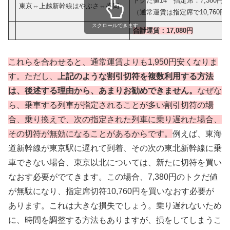
トクだ値14 指定席：7,380円
東京⇔上越新幹線はやぶさ⇔盛岡
（通常運賃は指定席で10,760円
スクロールできます
合計運賃：17,080円
これらを合わせると、通常運賃よりも1,950円安くなりま
す。ただし、
上記のような割引切符を複数利用する方法
は、後述する理由から、あまりお勧めできません。
なぜな
ら、
乗車する列車が指定されることが多い割引切符の場
合、乗り換えで、次の指定された列車に乗り遅れた場合、
その切符が無効になることがあるからです。
例えば、東海
道新幹線が東京駅に遅れて到着、その次の東北新幹線に乗
車できない場合、東京以北については、新たに切符を買い
なおす必要がでてきます。この場合、7,380円のトクだ値
が無駄になり、指定席切符10,760円を買いなおす必要が
あります。これは大きな損失でしょう。乗り遅れないため
に、時間を調整する方法もありますが、損をしてしまうこ