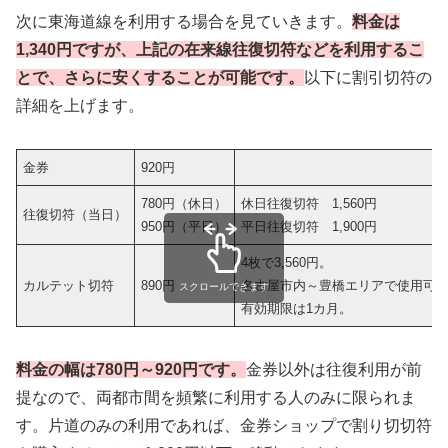
次に東海道線を利用する場合を見ていきます。
料金は
1,340円ですが、上記の在来線往復切符などを利用するこ
とで、さらに安くすることが可能です。
以下に割引切符の
詳細を上げます。
金券
920円
780円（休日）
休日往復切符 1,560円
往復切符（当日）
950円（平日）
平日往復切符 1,900円
4枚で3,560円。
カルテット切符
890円
名古屋市内～豊橋エリアで使用可
スクロールできます
有効期限は1カ月。
料金の幅は780円～920円です。
金券以外は往復利用が前
提なので、両都市間を頻繁に利用する人のみに限られま
す。片道のみの利用であれば、金券ショップで割り切切符