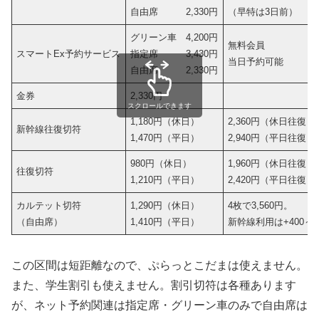
自由席 2,330円
（早特は3日前）
グリーン車 4,200円
無料会員
スマートEx予約サービス
指定席 3,430円
当日予約可能
自由席 2,330円
金券
2,330円
スクロールできます
1,180円（休日）
2,360円（休日往復）
新幹線往復切符
1,470円（平日）
2,940円（平日往復）
980円（休日）
1,960円（休日往復）
往復切符
1,210円（平日）
2,420円（平日往復）
カルテット切符
1,290円（休日）
4枚で3,560円。
（自由席）
1,410円（平日）
新幹線利用は+400～5
この区間は短距離なので、ぷらっとこだまは使えません。
また、学生割引も使えません。割引切符は各種あります
が、ネット予約関連は指定席・グリーン車のみで自由席は