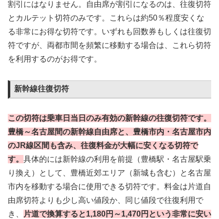
割引にはなりません。自由席が割引になるのは、往復切符
とカルテット切符のみです。これらは約50％程度安くな
る非常にお得な切符です。いずれも回数券もしくは往復切
符ですが、両都市間を頻繁に移動する場合は、これら切符
を利用するのがお得です。
新幹線往復切符
この切符は乗車日当日のみ有効の新幹線の往復切符です。
豊橋～名古屋間の新幹線自由席と、豊橋市内・名古屋市内
のJR線区間も含み、往復料金が大幅に安くなる切符で
す。
具体的には新幹線の利用を前提（豊橋駅・名古屋駅乗
り換え）として、豊橋近郊エリア（新城も含む）と名古屋
市内を移動する場合に使用できる切符です。料金は片道自
由席切符よりも少し高い値段か、同じ値段で往復利用で
き、
片道で換算すると1,180円～1,470円という非常に安い