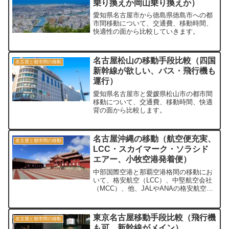
乗り換えか岡山乗り換えか）
愛知県名古屋市から徳島県徳島市への都
市間移動について、交通費、移動時間、
快適性の面から比較していきます。
名古屋松山の移動手段比較（四国
名古屋と都市間の移動
新幹線が欲しい、バス・飛行機も
運行）
愛知県名古屋市と愛媛県松山市の都市間
移動について、交通費、移動時間、快適
背の面から比較します。
名古屋沖縄の移動（航空便充実、
名古屋と都市間の移動
LCC・スカイマーク・ソラシド
エアー、小牧空港発着便）
中部国際空港と那覇空港格間の移動にお
いて、格安航空（LCC）、中堅航空会社
（MCC）、他、JALやANAの格安航空券
における移動について、価格（どれが安
いか？）・快適性（座席・運行本数）の
点から比較していきます。
東京名古屋移動手段比較（飛行機
名古屋と都市間の移動
も可、新幹線がメイン）