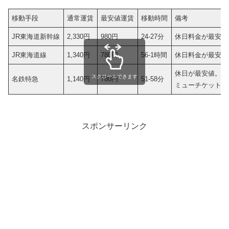
移動手段
通常運賃
最安値運賃
移動時間
備考
JR東海道新幹線
2,330円
980円
24-27分
休日料金が最安値
JR東海道線
1,340円
780円
56-1時間
休日料金が最安値
休日が最安値。
スクロールできます
名鉄特急
1,140円
780円
51-58分
ミューチケット（指
スポンサーリンク