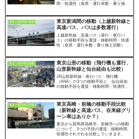
間・快適性（座席・運行本数・乗り換え
回数）の観点からそれぞれを比較してい
きます。
東京新潟間の移動（上越新幹線と
東京と都市間の移動
高速バス、バスは多数運行）
上越新幹線・高速バス（昼行・夜行バ
ス）の移動手段を運賃・移動時間・快適
性（座席・運行本数・乗り換え回数）の
観点から比較していきます。
東京山形の移動（飛行機も運行、
東京と都市間の移動
山形新幹線と仙台経由も比較）
JR山形新幹線・夜行バス・飛行機
（ANA）の3つの移動手段と、仙台経由
の移動手段を運賃・移動時間・快適性
（座席・運行本数・乗り換え回数）の観
点から比較していきます。
東京高崎・前橋の移動手段比較
東京と都市間の移動
（新幹線と高速バス、在来線グリ
ーン車はありか？）
東京から群馬県高崎市、前橋市への移動
について、3つの手段の運賃、移動時間、
快適性それぞれを比較していきます。