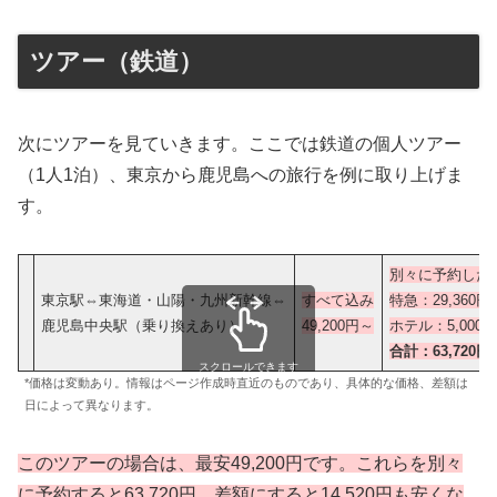
ツアー（鉄道）
次にツアーを見ていきます。ここでは鉄道の個人ツアー
（1人1泊）、東京から鹿児島への旅行を例に取り上げま
す。
別々に予約した
東京駅⇔東海道・山陽・九州新幹線⇔
すべて込み
特急：29,360円x
鹿児島中央駅（乗り換えあり）
49,200円
～
ホテル：5,000
合計：63,720円
スクロールできます
*価格は変動あり。情報はページ作成時直近のものであり、具体的な価格、差額は
日によって異なります。
このツアーの場合は、最安49,200円です。これらを別々
に予約すると63,720円、差額にすると14,520円も安くな