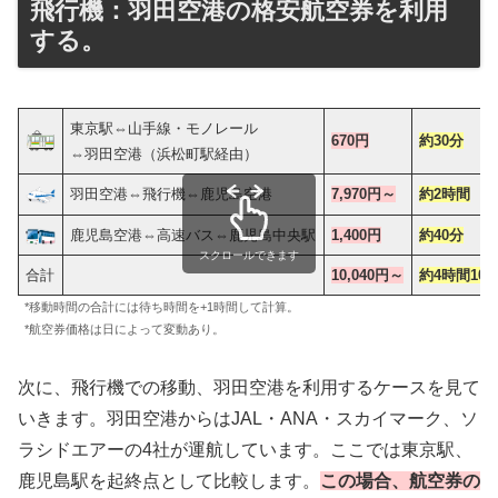
飛行機：羽田空港の格安航空券を利用
する。
東京駅⇔山手線・モノレール
670円
約30分
⇔羽田空港（浜松町駅経由）
羽田空港⇔飛行機⇔鹿児島空港
7,970円～
約2時間
鹿児島空港⇔高速バス⇔鹿児島中央駅
1,400円
約40分
スクロールできます
合計
10,040円～
約4時間10
*移動時間の合計には待ち時間を+1時間して計算。
*航空券価格は日によって変動あり。
次に、飛行機での移動、羽田空港を利用するケースを見て
いきます。羽田空港からはJAL・ANA・スカイマーク、ソ
ラシドエアーの4社が運航しています。ここでは東京駅、
鹿児島駅を起終点として比較します。
この場合、航空券の