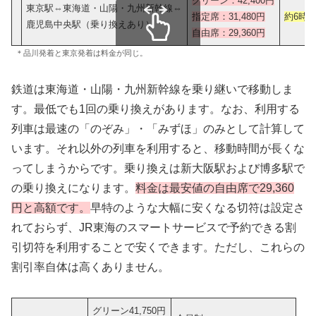
グリーン：42,400円
東京駅⇔東海道・山陽・九州新幹線⇔
指定席：31,480円
約6時間
鹿児島中央駅（乗り換えあり）
自由席：29,360円
スクロールできます
＊品川発着と東京発着は料金が同じ。
鉄道は東海道・山陽・九州新幹線を乗り継いで移動しま
す。最低でも1回の乗り換えがあります。なお、利用する
列車は最速の「のぞみ」・「みずほ」のみとして計算して
います。それ以外の列車を利用すると、移動時間が長くな
ってしまうからです。乗り換えは新大阪駅および博多駅で
の乗り換えになります。
料金は最安値の自由席で29,360
円と高額です。
早特のような大幅に安くなる切符は設定さ
れておらず、JR東海のスマートサービスで予約できる割
引切符を利用することで安くできます。ただし、これらの
割引率自体は高くありません。
グリーン41,750円