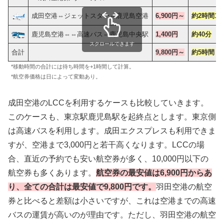
成田空港⇔ジェットスター⇔鹿児島空港
6,900円～
約2時間15
鹿児島空港⇔⇔高速バス⇔鹿児島中央駅
1,400円
約40分
スクロールできます
合計
9,800円～
約5時間
*移動時間の合計には待ち時間を+1時間して計算。
*航空券価格は日によって変動あり。
成田空港のLCCを利用するケースも比較していきます。
このケースも、東京駅鹿児島駅を起終点とします。東京側
は高速バスを利用します。成田エクスプレスも利用できま
すが、空港まで3,000円と若干高くなります。LCCの場
合、直近の予約でも安い航空券が多く、10,000円以下の
航空券も多くあります。
航空券の最安値は6,900円からあ
り、全ての合計は最安値で9,800円です。
羽田空港の航空
券と比べると差額は小さいですが、これは空港までの高速
バスの運賃が高いのが理由です。ただし、羽田空港の航空