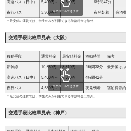
高速バス（日中）
5,400円～
4,300円
6時間47分
スクロールできます
夜行バス
3,900円～
夜発朝着
宿泊費節
＊最安値の運賃では、学生のみが利用できる学割料金は除外。
交通手段比較早見表（大阪）
移動手段
通常料金
最安値料金
移動時間
備考
新幹線
10,560円
8,810円
2時間38分
最安値はぷら
高速バス（日中）
5,400円～
4,300円
4時間42分
スクロールできます
夜行バス
4,580円～
夜発朝着
宿泊費節約可
＊最安値の運賃では、学生のみが利用できる学割料金は除外。
交通手段比較早見表（神戸）