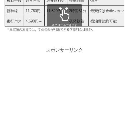
移動手段
通常料金
最安値料金
移動時間
備考
新幹線
11,760円
11,320円
2時間51分
最安値は金券ショップ
夜行バス
4,690円～
夜発朝着
宿泊費節約可能
スクロールできます
＊最安値の運賃では、学生のみが利用できる学割料金は除外。
スポンサーリンク