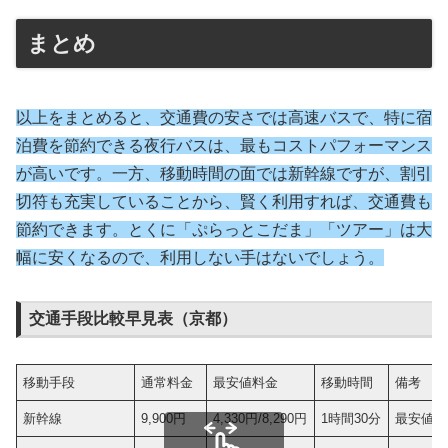
まとめ
以上をまとめると、交通費の安さでは高速バスで、特に宿
泊費を節約できる夜行バスは、最もコストパフォーマンス
が高いです。一方、移動時間の面では新幹線ですが
、割引
切符も充実していることから、賢く利用すれば、交通費も
節約できます。とくに「ぷらっとこだま」「ツアー」は大
幅に安くなるので
、利用しない手はないでしょう。
交通手段比較早見表（京都）
移動手段
通常料金
最安値料金
移動時間
備考
新幹線
9,900円
4,330円/8,290円
1時間30分
最安値は