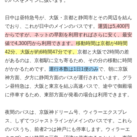
のバスをメインに扱います。
日中は昼特急号が、大阪・京都と静岡市とその周辺を結ん
でおり、これが日中のメインのバスです。
運賃は5,400円
からですが、
ネットの早割を利用すればさらに安く、最安
値で4,300円から利用できます。
移動時間は京都が4時間
42分、大阪が約6時間47分です。
京都と大阪で2時間の差
があるのは、京都駅に立ち寄るため、その分の移動に時間
がかかるためです。
運行本数は1日1便のみ
で、朝に京阪
神方面、夕方に静岡方面のバスが運行されています。グラ
ン昼特急は、大阪と東京を結ぶ高速バスで、途中で御殿場
に停車するため、東部方面が発着の場合は利用できます。
夜間のバスは、京阪神ドリーム号、ウィラーエクスプレ
ス、しずてつジャストラインがメインのバスです。これら
のバスうち、前者2つは神戸にも停車します。ウィラーエ