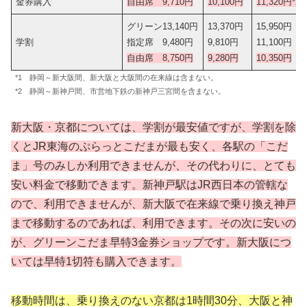
金券購入
自由席 9,710円
10,100円
11,320円*2
グリーン13,140円
13,370円
15,950円
学割
指定席 9,480円
9,810円
11,100円
自由席 8,750円
9,280円
10,350円
*1 静岡～新大阪間、新大阪と大阪間の在来線は含まない。
*2 静岡～新神戸間、市営地下鉄の新神戸三宮間を含まない。
新大阪・京都については、学割が最安値ですが、学割を除
くとJR東海のぷらっとこだまが最も安く、各駅の「こだ
ま」号のみしか利用できませんが、その代わりに、とても
安い料金で移動できます。新神戸駅はJR西日本の管轄な
ので、利用できませんが、新大阪で在来線で乗り換え神戸
まで移動するのであれば、利用できます。その次に安いの
が、
グリーンこだま早特3
金券ショップです。新大阪につ
いては早特1切符も購入できます。
移動時間は、乗り換えのない京都は1時間30分、大阪と神