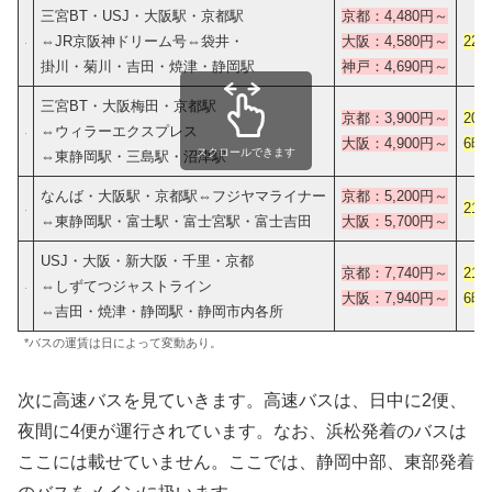
三宮BT・USJ・大阪駅・京都駅
京都：4,480円～
⇔JR京阪神ドリーム号⇔袋井・
大阪：4,580円～
22
掛川・菊川・吉田・焼津・静岡駅
神戸：4,690円～
三宮BT・大阪梅田・京都駅
京都：3,900円～
20
⇔ウィラーエクスプレス
大阪：4,900円～
6時
スクロールできます
⇔東静岡駅・三島駅・沼津駅
なんば・大阪駅・京都駅⇔フジヤマライナー
京都：5,200円～
21
⇔東静岡駅・富士駅・富士宮駅・富士吉田
大阪：5,700円～
USJ・大阪・新大阪・千里・京都
京都：7,740円～
21
⇔しずてつジャストライン
大阪：7,940円～
6時
⇔吉田・焼津・静岡駅・静岡市内各所
*バスの運賃は日によって変動あり。
次に高速バスを見ていきます。高速バスは、日中に2便、
夜間に4便が運行されています。なお、浜松発着のバスは
ここには載せていません。ここでは、静岡中部、東部発着