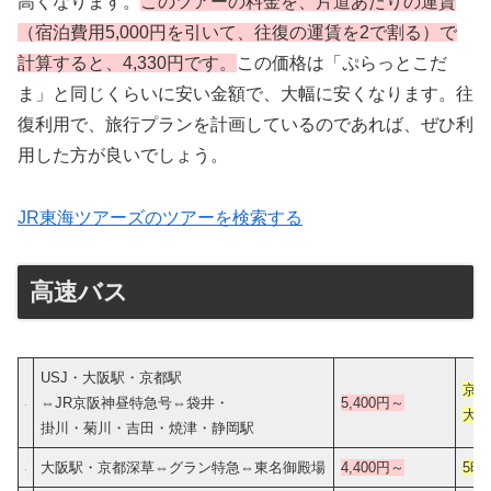
高くなります。
このツアーの料金を、片道あたりの運賃
（宿泊費用5,000円を引いて、往復の運賃を2で割る）で
計算すると、4,330円です。
この価格は「ぷらっとこだ
ま」と同じくらいに安い金額で、大幅に安くなります。往
復利用で、旅行プランを計画しているのであれば、ぜひ利
用した方が良いでしょう。
JR東海ツアーズのツアーを検索する
高速バス
USJ・大阪駅・京都駅
京都
⇔JR京阪神昼特急号⇔袋井・
5,400円～
大
掛川・菊川・吉田・焼津・静岡駅
大阪駅・京都深草⇔グラン特急⇔東名御殿場
4,400円～
5時