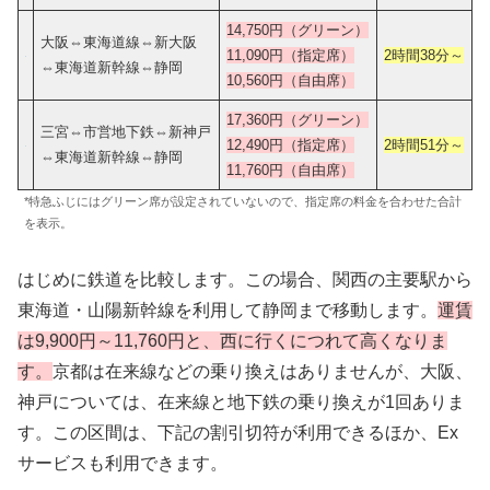
14,750円
（グリーン）
大阪⇔東海道線⇔新大阪
11,090円（指定席）
2時間38分
～
⇔東海道新幹線⇔静岡
10,560円（自由席）
17,360
円（グリーン）
三宮⇔市営地下鉄⇔新神戸
12,490円（指定席）
2時間51
分～
⇔東海道新幹線⇔静岡
11,760円（自由席）
*特急ふじにはグリーン席が設定されていないので、指定席の料金を合わせた合計
を表示。
はじめに鉄道を比較します。この場合、関西の主要駅から
東海道・山陽新幹線を利用して静岡まで移動します。
運賃
は9,900円～11,760円と、西に行くにつれて高くなりま
す。
京都は在来線などの乗り換えはありませんが、大阪、
神戸については、在来線と地下鉄の乗り換えが1回ありま
す。この区間は、下記の割引切符が利用できるほか、Ex
サービスも利用できます。