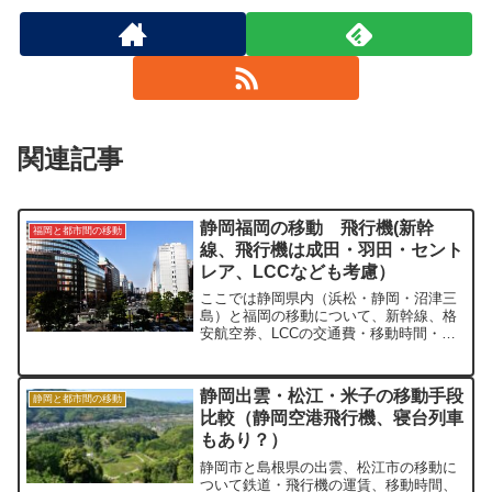
関連記事
静岡福岡の移動 飛行機(新幹
福岡と都市間の移動
線、飛行機は成田・羽田・セント
レア、LCCなども考慮）
ここでは静岡県内（浜松・静岡・沼津三
島）と福岡の移動について、新幹線、格
安航空券、LCCの交通費・移動時間・快
適性（座席・運行本数・乗り換え回数）
などを比較していきます。
静岡出雲・松江・米子の移動手段
静岡と都市間の移動
比較（静岡空港飛行機、寝台列車
もあり？）
静岡市と島根県の出雲、松江市の移動に
ついて鉄道・飛行機の運賃、移動時間、